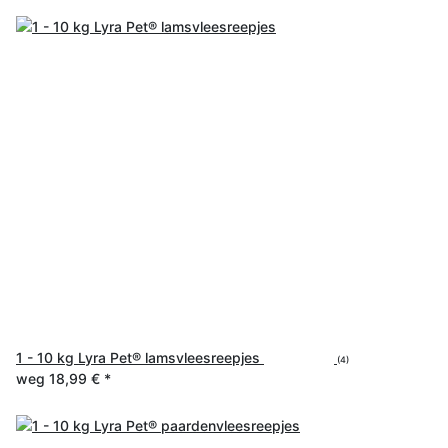
1 - 10 kg Lyra Pet® lamsvleesreepjes
(4)
weg
18,99 €
*