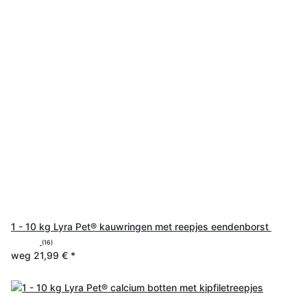
1 - 10 kg Lyra Pet® kauwringen met reepjes eendenborst
(16)
weg
21,99 €
*