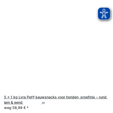
5 x 1 kg Lyra Pet® kauwsnacks voor honden, proefmix – rund,
lam & eend
(0)
weg
58,99 €
*