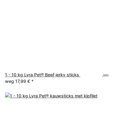
1 - 10 kg Lyra Pet® Beef jerky sticks
(40)
weg
17,99 €
*