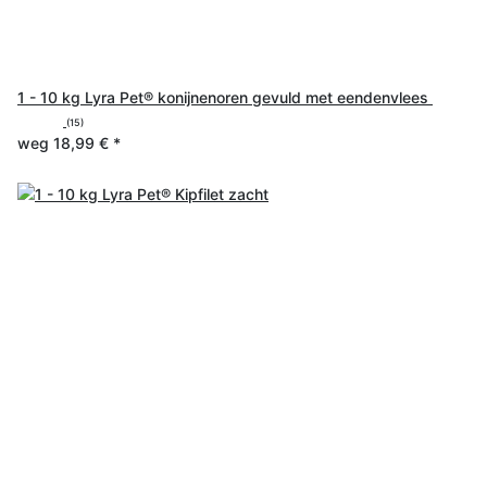
1 - 10 kg Lyra Pet® konijnenoren gevuld met eendenvlees
(15)
weg
18,99 €
*