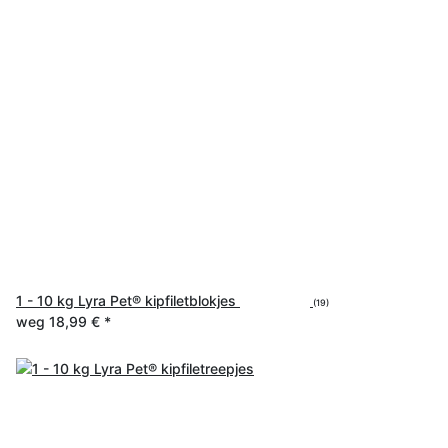
1 - 10 kg Lyra Pet® kipfiletblokjes
(19)
weg
18,99 €
*