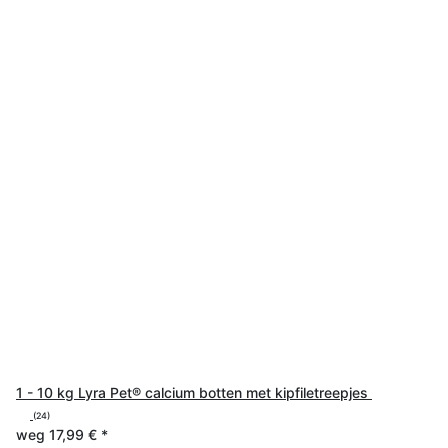
1 - 10 kg Lyra Pet® calcium botten met kipfiletreepjes
(24)
weg
17,99 €
*