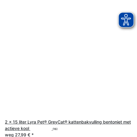
2 x 15 liter Lyra Pet® GreyCat® kattenbakvulling bentoniet met
actieve kool
(16)
weg
27,99 €
*