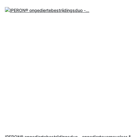
IPERON® ongediertebestrijdingsduo - ongediertevernevelaar &