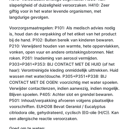
slaperigheid of duizeligheid veroorzaken. H410: Zeer
giftig voor in het water levende organismen, met
langdurige gevolgen.
Voorzorgsmaatregelen: P101: Als medisch advies nodig
is, houd dan de verpakking of het etiket van het product
bij de hand. P102: Buiten bereik van kinderen bewaren.
P210: Verwijderd houden van warmte, hete oppervlakken,
vonken, open vuur en andere ontstekingsbronnen. Niet
roken. P261: Inademing van aerosol vermijden.
P303+P361+P353: BIJ CONTACT MET DE HUID (of het
haar): Verontreinigde kleding onmiddellijk uittrekken. Huid
wassen met water/douche. P305+P351+P338: BIJ
CONTACT MET DE OGEN: voorzichtig met water spoelen.
Verwijder contactlenzen, indien aanwezig, indien mogelijk.
Blijven spoelen. P405: Achter slot en grendel bewaren.
P501: Inhoud/verpakking afvoeren volgens plaatselijke
voorschriften. EUH208 Bevat Geraniol / Eucalyptus
citriodora olie, gehydrateerd, cyclisch (EG-olie (H/C)). Kan
een allergische reactie veroorzaken.
Goed om te weten: