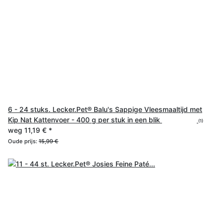
6 - 24 stuks. Lecker.Pet® Balu's Sappige Vleesmaaltijd met
Kip Nat Kattenvoer - 400 g per stuk in een blik
(1)
weg
11,19 €
*
Oude prijs:
15,99 €