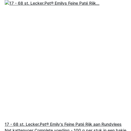
17 - 68 st. Lecker.Pet® Emily's Feine Paté Rijk aan Rundvlees
Nat kattenvoer Complete voeding - 100 g per stuk in een bakje