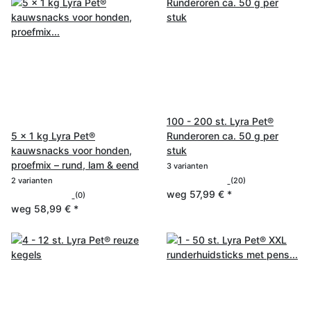
100 - 200 st. Lyra Pet®
5 x 1 kg Lyra Pet®
Runderoren ca. 50 g per
kauwsnacks voor honden,
stuk
proefmix – rund, lam & eend
3 varianten
2 varianten
(20)
weg
57,99 €
*
(0)
weg
58,99 €
*