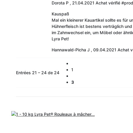
Dorota P
,
21.04.2021
Achat vérifié
#prod
Kauspaß
Mal ein kleinerer Kauartikel sollte es fü
Hühnerfleisch ist bestens verträglich u
im Zahnwechsel ein, um Möbel oder ähnli
Lyra Pet!
Hannawald-Picha J
,
09.04.2021
Achat vé
1
Entrées 21 – 24 de 24
3