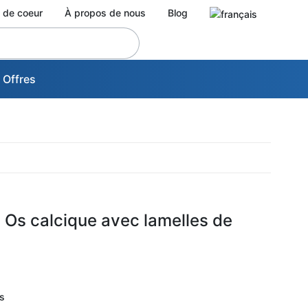
 de coeur
À propos de nous
Blog
 Offres
® Os calcique avec lamelles de
ns