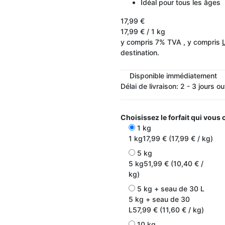
Idéal pour tous les âges
17,99 €
17,99 € / 1 kg
y compris 7% TVA , y compris
destination.
Disponible immédiatement
Délai de livraison:
2 - 3 jours o
Choisissez le forfait qui vous
1 kg
1 kg
17,99 € (17,99 € / kg)
5 kg
5 kg
51,99 € (10,40 € /
kg)
5 kg + seau de 30 L
5 kg + seau de 30
L
57,99 € (11,60 € / kg)
10 kg