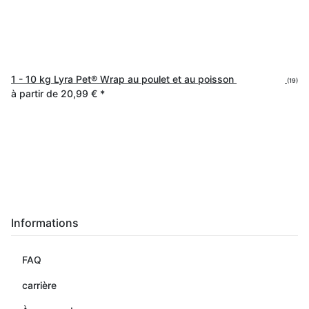
1 - 10 kg Lyra Pet® Wrap au poulet et au poisson
(19)
à partir de
20,99 €
*
Informations
FAQ
carrière