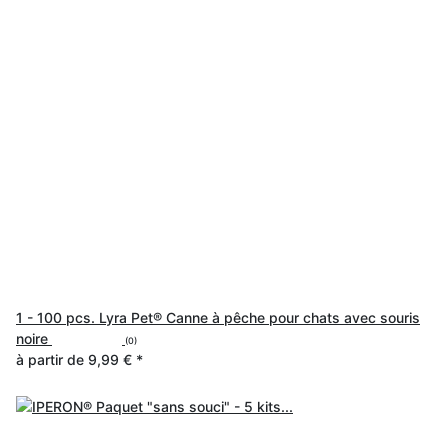
1 - 100 pcs. Lyra Pet® Canne à pêche pour chats avec souris
noire
(0)
à partir de
9,99 €
*