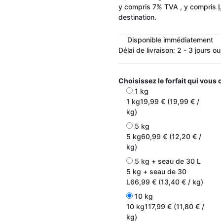
y compris 7% TVA , y compris
destination.
Disponible immédiatement
Délai de livraison:
2 - 3 jours o
Choisissez le forfait qui vous
1 kg
1 kg
19,99 € (19,99 € /
kg)
5 kg
5 kg
60,99 € (12,20 € /
kg)
5 kg + seau de 30 L
5 kg + seau de 30
L
66,99 € (13,40 € / kg)
10 kg
10 kg
117,99 € (11,80 € /
kg)