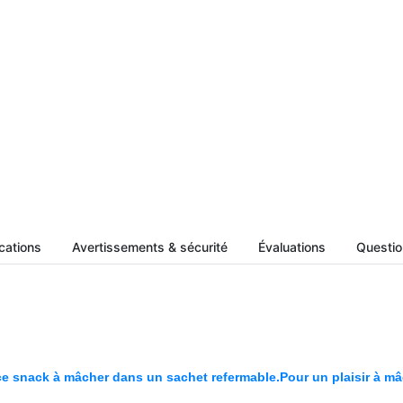
cations
Avertissements & sécurité
Évaluations
Question
 ce snack à mâcher dans un sachet refermable.
Pour un plaisir à m