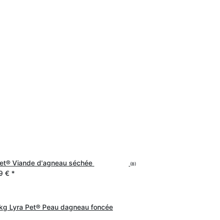
 Pet® Viande d'agneau séchée
(8)
9 €
*