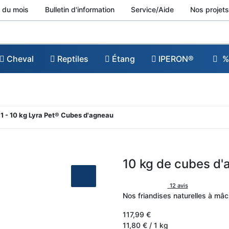
 du mois
Bulletin d'information
Service/Aide
Nos projets
Cheval
Reptiles
Étang
IPERON®
%
1 - 10 kg Lyra Pet® Cubes d'agneau
10 kg de cubes d'
12 avis
Nos friandises naturelles à mâch
117,99 €
11,80 € / 1 kg