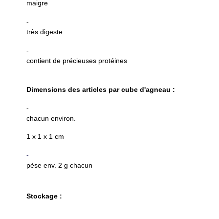
maigre
-
très digeste
-
contient de précieuses protéines
Dimensions des articles par cube d'agneau :
-
chacun environ.
1 x 1 x 1 cm
-
pèse env. 2 g chacun
Stockage :