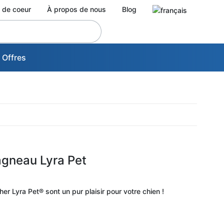
 de coeur
À propos de nous
Blog
 Offres
agneau Lyra Pet
er Lyra Pet® sont un pur plaisir pour votre chien !