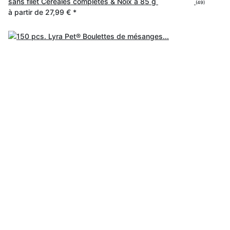
sans filet Céréales complètes & Noix à 85 g
(49)
à partir de
27,99 €
*