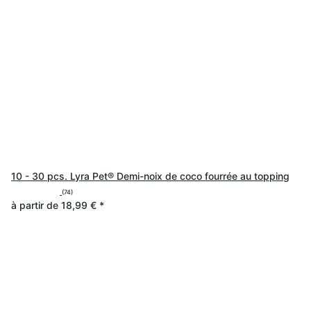
10 - 30 pcs. Lyra Pet® Demi-noix de coco fourrée au topping
(74)
à partir de
18,99 €
*