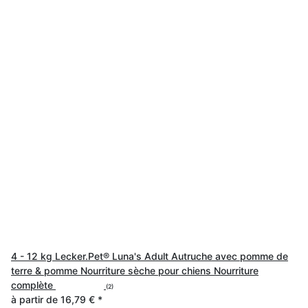
4 - 12 kg Lecker.Pet® Luna's Adult Autruche avec pomme de
terre & pomme Nourriture sèche pour chiens Nourriture
complète
(2)
à partir de
16,79 €
*