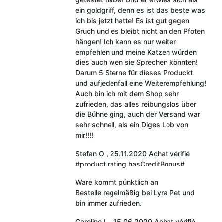
ein goldgriff, denn es ist das beste was
ich bis jetzt hatte! Es ist gut gegen
Gruch und es bleibt nicht an den Pfoten
hängen! Ich kann es nur weiter
empfehlen und meine Katzen würden
dies auch wen sie Sprechen könnten!
Darum 5 Sterne für dieses Produckt
und aufjedenfall eine Weiterempfehlung!
Auch bin ich mit dem Shop sehr
zufrieden, das alles reibungslos über
die Bühne ging, auch der Versand war
sehr schnell, als ein Diges Lob von
mir!!!!
Stefan O
,
25.11.2020
Achat vérifié
#product rating.hasCreditBonus#
Ware kommt pünktlich an
Bestelle regelmäßig bei Lyra Pet und
bin immer zufrieden.
Caroline L
,
15.06.2020
Achat vérifié