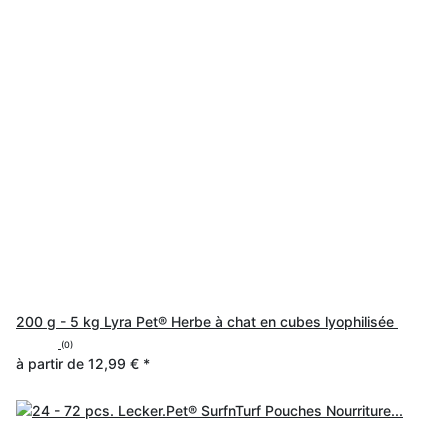
200 g - 5 kg Lyra Pet® Herbe à chat en cubes lyophilisée
(0)
à partir de
12,99 €
*