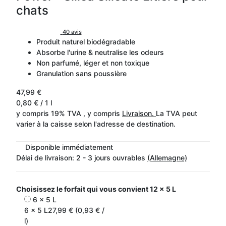
chats
40 avis
Produit naturel biodégradable
Absorbe l'urine & neutralise les odeurs
Non parfumé, léger et non toxique
Granulation sans poussière
47,99 €
0,80 € / 1 l
y compris 19% TVA , y compris
Livraison.
La TVA peut
varier à la caisse selon l'adresse de destination.
Disponible immédiatement
Délai de livraison:
2 - 3 jours ouvrables
(Allemagne)
Choisissez le forfait qui vous convient
12 x 5 L
6 x 5 L
6 x 5 L
27,99 € (0,93 € /
l)