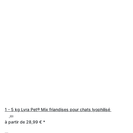
1 - 5 kg Lyra Pet® Mix friandises pour chats lyophilisé
(0)
à partir de
28,99 €
*