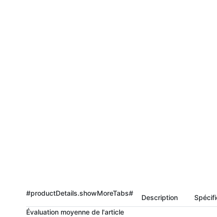
#productDetails.showMoreTabs#
Description
Spécifi
Évaluation moyenne de l'article