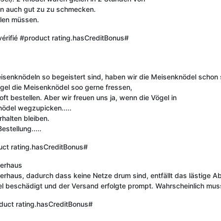
en auch gut zu zu schmecken.
len müssen.
érifié
#product rating.hasCreditBonus#
senknödeln so begeistert sind, haben wir die Meisenknödel schon se
ögel die Meisenknödel soo gerne fressen,
ft bestellen. Aber wir freuen uns ja, wenn die Vögel in
ödel wegzupicken.....
halten bleiben.
stellung.....
ct rating.hasCreditBonus#
terhaus
erhaus, dadurch dass keine Netze drum sind, entfällt das lästige A
beschädigt und der Versand erfolgte prompt. Wahrscheinlich muss i
duct rating.hasCreditBonus#