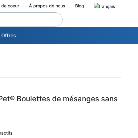
 de coeur
À propos de nous
Blog
 Offres
 Pet® Boulettes de mésanges sans
g
ractifs