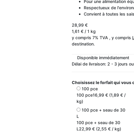
Pour une alimentation équ
Respectueux de l'environn
Convient à toutes les sai
28,99 €
1,61 € / 1 kg
y compris 7% TVA , y compris
destination.
Disponible immédiatement
Délai de livraison:
2 - 3 jours o
Choisissez le forfait qui vous
100 pce
100 pce
16,99 € (1,89 € /
kg)
100 pce + seau de 30
L
100 pce + seau de 30
L
22,99 € (2,55 € / kg)