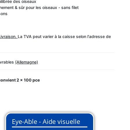
ilibrée des oiseaux
ement & sûr pour les oiseaux - sans filet
sons
Livraison.
La TVA peut varier à la caisse selon l'adresse de
uvrables
(Allemagne)
 convient
2 x 100 pce