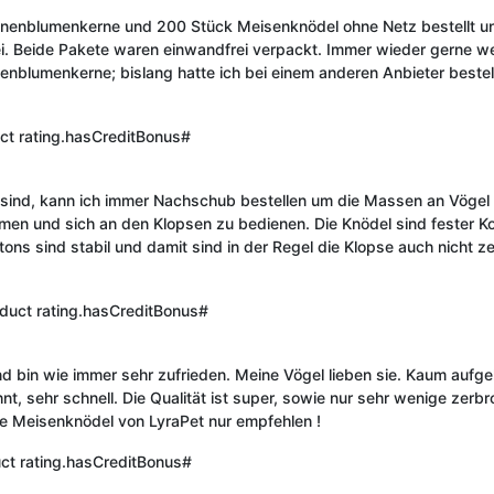
nenblumenkerne und 200 Stück Meisenknödel ohne Netz bestellt und
rei. Beide Pakete waren einwandfrei verpackt. Immer wieder gerne wer
blumenkerne; bislang hatte ich bei einem anderen Anbieter bestell
ct rating.hasCreditBonus#
 sind, kann ich immer Nachschub bestellen um die Massen an Vögel
en und sich an den Klopsen zu bedienen. Die Knödel sind fester Kon
rtons sind stabil und damit sind in der Regel die Klopse auch nicht z
duct rating.hasCreditBonus#
nd bin wie immer sehr zufrieden. Meine Vögel lieben sie. Kaum aufg
t, sehr schnell. Die Qualität ist super, sowie nur sehr wenige zerb
die Meisenknödel von LyraPet nur empfehlen !
ct rating.hasCreditBonus#