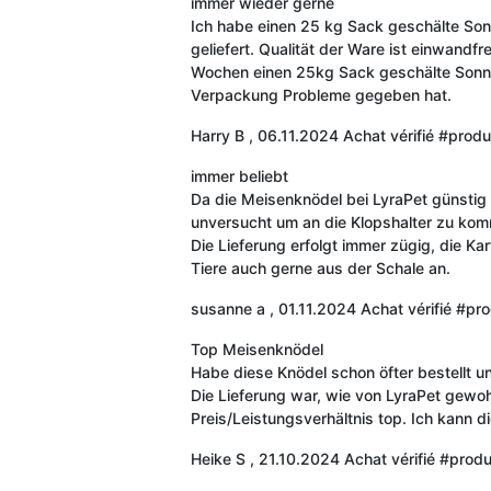
immer wieder gerne
Ich habe einen 25 kg Sack geschälte Son
geliefert. Qualität der Ware ist einwandf
Wochen einen 25kg Sack geschälte Sonnen
Verpackung Probleme gegeben hat.
Harry B
,
06.11.2024
Achat vérifié
#produ
immer beliebt
Da die Meisenknödel bei LyraPet günstig
unversucht um an die Klopshalter zu komm
Die Lieferung erfolgt immer zügig, die Ka
Tiere auch gerne aus der Schale an.
susanne a
,
01.11.2024
Achat vérifié
#pro
Top Meisenknödel
Habe diese Knödel schon öfter bestellt u
Die Lieferung war, wie von LyraPet gewohn
Preis/Leistungsverhältnis top. Ich kann 
Heike S
,
21.10.2024
Achat vérifié
#produ