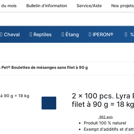
 du mois
Bulletin d'information
Service/Aide
Nos projets
Cheval
Reptiles
Étang
IPERON®
%
a Pet® Boulettes de mésanges sans filet à 90 g
2 x 100 pcs. Lyra
filet à 90 g = 18 k
962 avis
Produit 100 % naturel
Exempt d'additifs et d'att