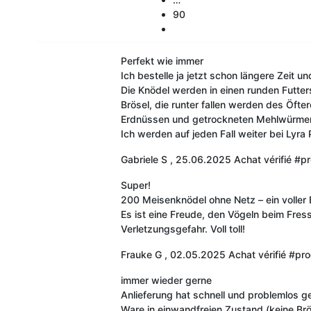
90
Perfekt wie immer
Ich bestelle ja jetzt schon längere Zeit u
Die Knödel werden in einen runden Futte
Brösel, die runter fallen werden des Öft
Erdnüssen und getrockneten Mehlwürme
Ich werden auf jeden Fall weiter bei Lyra 
Gabriele S
,
25.06.2025
Achat vérifié
#pr
Super!
200 Meisenknödel ohne Netz – ein voller E
Es ist eine Freude, den Vögeln beim Fre
Verletzungsgefahr. Voll toll!
Frauke G
,
02.05.2025
Achat vérifié
#pro
immer wieder gerne
Anlieferung hat schnell und problemlos g
Ware in einwandfreien Zustand (keine Brö