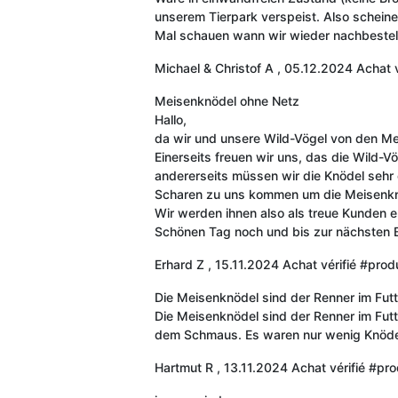
unserem Tierpark verspeist. Also schein
Mal schauen wann wir wieder nachbestel
Michael & Christof A
,
05.12.2024
Achat v
Meisenknödel ohne Netz
Hallo,
da wir und unsere Wild-Vögel von den Mei
Einerseits freuen wir uns, das die Wild-V
andererseits müssen wir die Knödel sehr o
Scharen zu uns kommen um die Meisenkn
Wir werden ihnen also als treue Kunden er
Schönen Tag noch und bis zur nächsten Be
Erhard Z
,
15.11.2024
Achat vérifié
#produ
Die Meisenknödel sind der Renner im Fut
Die Meisenknödel sind der Renner im Futt
dem Schmaus. Es waren nur wenig Knödel 
Hartmut R
,
13.11.2024
Achat vérifié
#pro