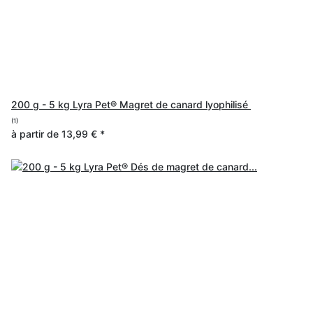
200 g - 5 kg Lyra Pet® Magret de canard lyophilisé
(1)
à partir de
13,99 €
*