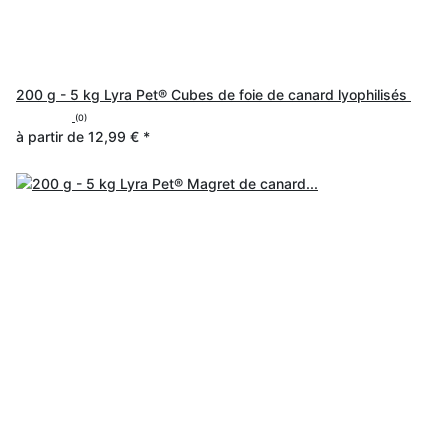
200 g - 5 kg Lyra Pet® Cubes de foie de canard lyophilisés
(0)
à partir de
12,99 €
*