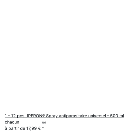
1 - 12 pcs. IPERON® Spray antiparasitaire universel - 500 ml
chacun
(0)
à partir de
17,99 €
*