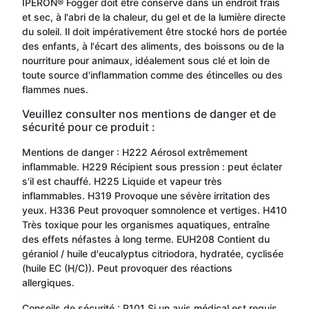
IPERON® Fogger doit être conservé dans un endroit frais
et sec, à l'abri de la chaleur, du gel et de la lumière directe
du soleil. Il doit impérativement être stocké hors de portée
des enfants, à l'écart des aliments, des boissons ou de la
nourriture pour animaux, idéalement sous clé et loin de
toute source d'inflammation comme des étincelles ou des
flammes nues.
Veuillez consulter nos mentions de danger et de
sécurité pour ce produit :
Mentions de danger : H222 Aérosol extrêmement
inflammable. H229 Récipient sous pression : peut éclater
s'il est chauffé. H225 Liquide et vapeur très
inflammables. H319 Provoque une sévère irritation des
yeux. H336 Peut provoquer somnolence et vertiges. H410
Très toxique pour les organismes aquatiques, entraîne
des effets néfastes à long terme. EUH208 Contient du
géraniol / huile d'eucalyptus citriodora, hydratée, cyclisée
(huile EC (H/C)). Peut provoquer des réactions
allergiques.
Conseils de sécurité : P101 Si un avis médical est requis,