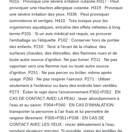
H315 : Provoque une sévère irritation cutanée.H317 : Peut
provoquer une réaction allergique cutanée. H319 : Provoque
une sévère irritation des yeux. H336 : Peut provoquer
somnolence et vertiges. H410 : Très toxique pour les
organismes aquatiques, entraîne des effets néfastes à long
terme.P101 : Si un avis médical est requis, se procurer
l'emballage ou l'étiquette. P102 : Conserver hors de portée
des enfants. P210 : Tenir à l'écart de la chaleur, des
surfaces chaudes, des étincelles, des flammes nues et de
toute autre source d'ignition. Ne pas fumer. P211 : Ne pas
vaporiser vers une flamme nue ou toute autre source
d'ignition. P251 : Ne pas percer ou brûler, même après
usage. P260 : Ne pas respirer l'aérosol. P271 : Utiliser
seulement à l'extérieur ou dans des endroits bien ventilés.
P273 : Éviter le rejet dans l'environnement.P302+P352 : EN
CAS DE CONTACT AVEC LA PEAU : laver abondamment à
l'eau et au savon. P304+P340 : EN CAS D'INHALATION :
transporter la personne à l'air frais et lui permettre de
respirer librement. P305+P351+P338 : EN CAS DE
CONTACT AVEC LES YEUX : rincer délicatement à l'eau
pendant plusieurs minutes. Si possible, retirer les lentilles de