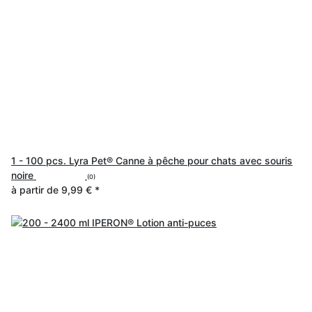
1 - 100 pcs. Lyra Pet® Canne à pêche pour chats avec souris
noire
(0)
à partir de
9,99 €
*