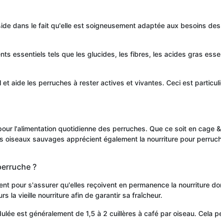
réside dans le fait qu'elle est soigneusement adaptée aux besoins de
ts essentiels tels que les glucides, les fibres, les acides gras esse
déal et aide les perruches à rester actives et vivantes. Ceci est parti
our l'alimentation quotidienne des perruches. Que ce soit en cage & e
ns oiseaux sauvages apprécient également la nourriture pour perru
perruche ?
pour s'assurer qu'elles reçoivent en permanence la nourriture dont ell
s la vieille nourriture afin de garantir sa fraîcheur.
lée est généralement de 1,5 à 2 cuillères à café par oiseau. Cela peu