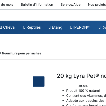
 du mois
Bulletin d'information
Service/Aide
Nos projets
Cheval
Reptiles
Étang
IPERON®
%
t® Nourriture pour perruches
20 kg Lyra Pet® n
49 avis
Produit 100 % naturel
Contient des vitamines, 
Adapté aux besoins des 
Conforme aux besoins de 