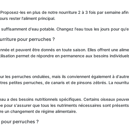
roposez-les en plus de notre nourriture 2 à 3 fois par semaine afin d
urs rester l'aliment principal.
 suffisamment d'eau potable. Changez l'eau tous les jours pour qu'ell
urriture pour perruches ?
née et peuvent être donnés en toute saison. Elles offrent une aliment
utilisation permet de répondre en permanence aux besoins individue
 les perruches ondulées, mais ils conviennent également à d'autres 
autres petites perruches, de canaris et de pinsons zébrés. La nourri
seau a des besoins nutritionnels spécifiques. Certains oiseaux peuv
 pour s'assurer que tous les nutriments nécessaires sont présents. 
re un changement de régime alimentaire.
s pour perruches ?