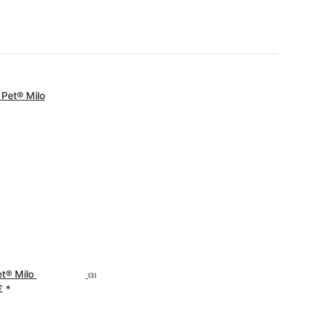
et® Milo
(3)
 €
*