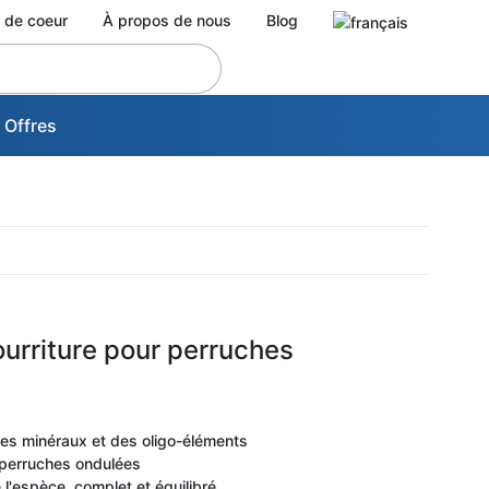
 de coeur
À propos de nous
Blog
 Offres
ourriture pour perruches
des minéraux et des oligo-éléments
perruches ondulées
l'espèce, complet et équilibré