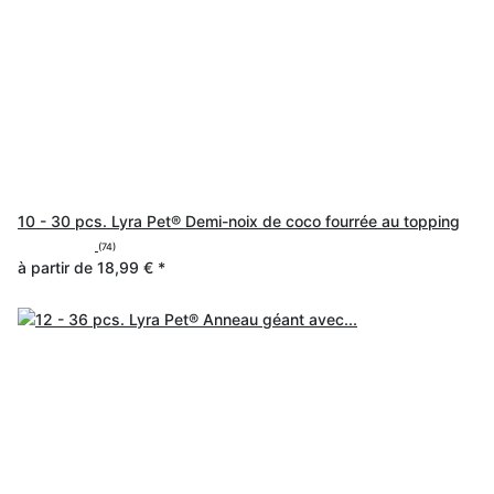
10 - 30 pcs. Lyra Pet® Demi-noix de coco fourrée au topping
(74)
à partir de
18,99 €
*