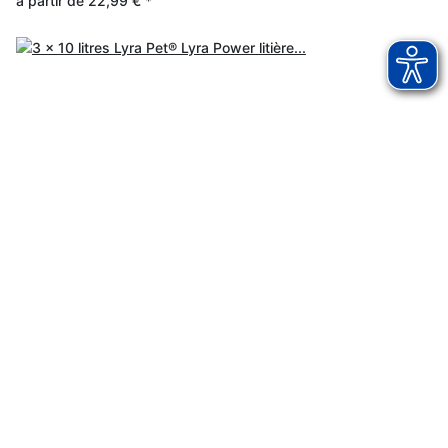
à partir de
22,99 €
*