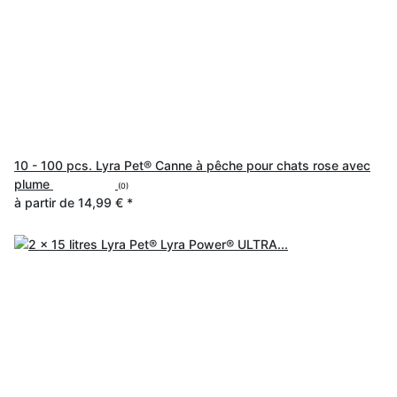
10 - 100 pcs. Lyra Pet® Canne à pêche pour chats rose avec
plume
(0)
à partir de
14,99 €
*